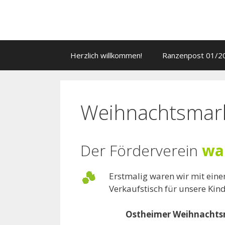
Zum
Inhalt
springen
Herzlich willkommen!
Ranzenpost 01/2
Weihnachtsmar
Der Förderverein
wa
Erstmalig waren wir mit ein
Verkaufstisch für unsere Ki
Ostheimer Weihnachtsm